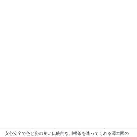
標高500メートル以上、上には「天」しか無い山の茶園です。
杉本氏は、お茶の栽培から荒茶製造までを家族だけで行っていま
す。それだけに茶園管理が非常に行き届いており、間違いのない
高品質な山茶を安定して澤本園に届けてくださいます。場所柄、
新茶の時期は遅く始まりますが、病虫害が少ないため低農薬での
農法が可能です。輸出向けの防除体制も整っています。
安心安全で色と姿の良い伝統的な川根茶を造ってくれる澤本園の