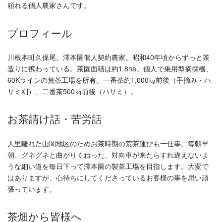
頼れる個人農家さんです。
プロフィール
川根本町久保尾。澤本園個人契約農家。昭和40年頃からずっと茶
造りに携わっている。茶園面積は約1.8ha。個人で乗用型摘採機、
60Kラインの荒茶工場を所有。一番茶約1,000㎏前後（手摘み・ハ
サミ刈）、二番茶500㎏前後（ハサミ）。
お茶請け話・苦労話
人里離れた山間地区のためお茶時期の荒茶運びも一仕事。毎朝早
朝、グネグネと曲がりくねった、対向車が来たらすれ違えないよ
うな細い道を毎日下って澤本園の製茶工場を目指します。大変で
はありますが、心待ちにしてくださっているお客様の事を思い頑
張っています。
茶畑から皆様へ