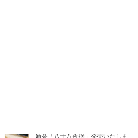
つみ荒茶」
本年度もたくさんのご用命誠にありがとうございました。 本年度
の「一番つみ荒茶」はご予約分を除き完売いたしました。次回の
販売は2027年4月末を予定いたしております。
2026年5月8日
商品情報
新茶「初芽の香り」発売いたしま
した。
人気の銘柄「初芽の香り」発売いたしました。お茶好きの方にも
喜んでいただける銘柄です。ご自分用にも、贈り物にもお勧めの
銘柄です。 原則としてご予約の順に発送しておりますのでお届け
までしばらくお待ちください。 → 「初芽の香 […]
2026年5月3日
商品情報
新茶「八十八夜摘」発売いたしま