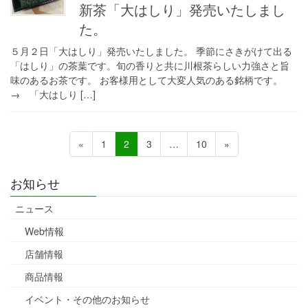
新茶「大はしり」発売いたしまし
た。
５月２日「大はしり」発売いたしました。 季節にさきがけて出る
「はしり」の茶葉です。旬の香りと共に川根茶らしい力強さと旨
味のあるお茶です。 お客様用として大変人気のある銘柄です。
→ 「大はしり […]
投
固
固
固
固
«
1
2
3
…
10
»
稿
定
定
定
定
ペ
ペ
ペ
ペ
の
お知らせ
ー
ー
ー
ー
ペ
ジ
ジ
ジ
ジ
ニュース
ー
Web情報
ジ
店舗情報
送
り
商品情報
イベント・その他のお知らせ