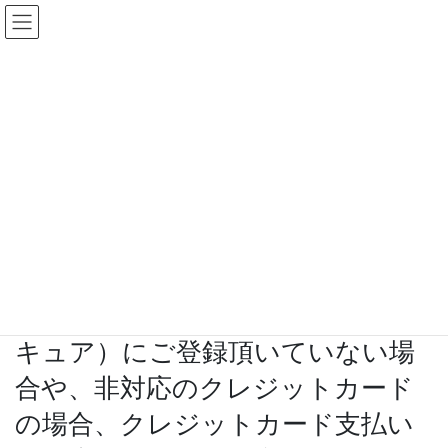
コ
ナ
ン
ビ
テ
ゲ
ン
ー
お知らせ
ツ
シ
へ
ョ
ス
ン
HOME
お知らせ
ニュース
Web情報
キ
に
【重要】本人認証サービス（3Dセキュア）にご登録頂いていない場合や、非対応
ッ
移
のクレジットカードの場合、クレジットカード支払いをご利用頂けない場合がござい
プ
動
ます
2025年9月22日
/ 最終更新日時 :
2025年10月2日
Web情報
【重要】本人認証サービス（3Dセ
キュア）にご登録頂いていない場
合や、非対応のクレジットカード
の場合、クレジットカード支払い