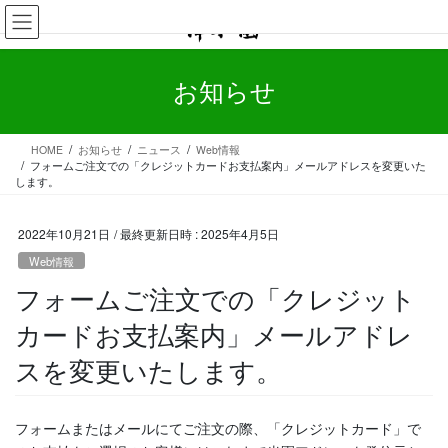
コ
ナ
ン
ビ
テ
ゲ
ン
ー
お知らせ
ツ
シ
へ
ョ
ス
ン
HOME
お知らせ
ニュース
Web情報
キ
に
フォームご注文での「クレジットカードお支払案内」メールアドレスを変更いた
ッ
移
します。
プ
動
2022年10月21日
/ 最終更新日時 :
2025年4月5日
Web情報
フォームご注文での「クレジット
カードお支払案内」メールアドレ
スを変更いたします。
フォームまたはメールにてご注文の際、「クレジットカード」で