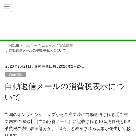
コ
ナ
ン
ビ
テ
ゲ
ン
ー
お知らせ
ツ
シ
へ
ョ
ス
ン
HOME
お知らせ
ニュース
Web情報
キ
に
自動返信メールの消費税表示について
ッ
移
プ
動
2026年2月21日
/ 最終更新日時 :
2026年2月25日
Web情報
自動返信メールの消費税表示につ
いて
当園のオンラインショップからご注文時に自動送信される【ご注
文内容の確認】（自動応答メール）に記載される10％消費税と8％
消費税の内訳表示部分が、「0円」と表示される現象が発生してお
ります。