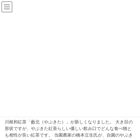
コ
ナ
ン
ビ
テ
ゲ
ン
ー
お知らせ
ツ
シ
へ
ョ
ス
ン
HOME
お知らせ
和紅茶
キ
に
ッ
移
プ
動
和紅茶
2025年10月4日
商品情報
川根和紅茶「藪北（やぶきた）」
発売いたします。
川根和紅茶「藪北（やぶきた）」が新しくなりました。 大き目の
形状ですが、やぶきた紅茶らしい優しい飲み口でどんな食べ物と
も相性が良い紅茶です。 当園農家の橋本立生氏が、自園のやぶき